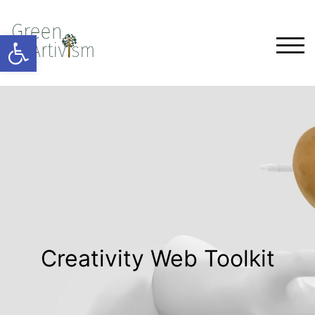
Ανοίξτε τη γραμμή εργαλείω
TOG
Creativity Web Toolkit