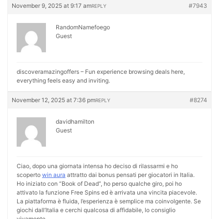
November 9, 2025 at 9:17 am
#7943
REPLY
RandomNamefoego
Guest
discoveramazingoffers – Fun experience browsing deals here,
everything feels easy and inviting.
November 12, 2025 at 7:36 pm
#8274
REPLY
davidhamilton
Guest
Ciao, dopo una giornata intensa ho deciso di rilassarmi e ho
scoperto
win aura
attratto dai bonus pensati per giocatori in Italia.
Ho iniziato con “Book of Dead”, ho perso qualche giro, poi ho
attivato la funzione Free Spins ed è arrivata una vincita piacevole.
La piattaforma è fluida, l’esperienza è semplice ma coinvolgente. Se
giochi dall’Italia e cerchi qualcosa di affidabile, lo consiglio
vivamente.