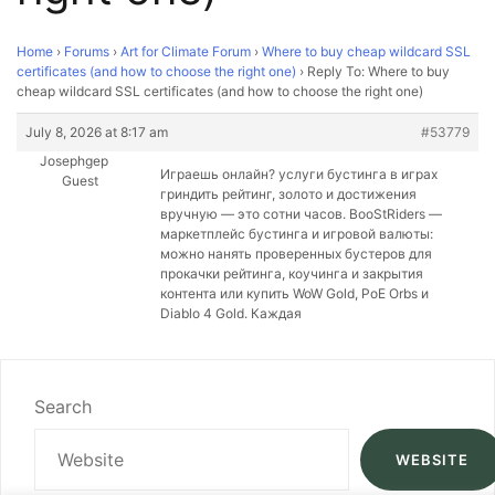
Home
›
Forums
›
Art for Climate Forum
›
Where to buy cheap wildcard SSL
certificates (and how to choose the right one)
›
Reply To: Where to buy
cheap wildcard SSL certificates (and how to choose the right one)
July 8, 2026 at 8:17 am
#53779
Josephgep
Играешь онлайн?
услуги бустинга в играх
Guest
гриндить рейтинг, золото и достижения
вручную — это сотни часов. BooStRiders —
маркетплейс бустинга и игровой валюты:
можно нанять проверенных бустеров для
прокачки рейтинга, коучинга и закрытия
контента или купить WoW Gold, PoE Orbs и
Diablo 4 Gold. Каждая
Search
WEBSITE