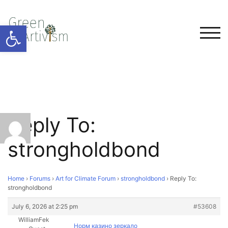
Open toolbar
TOG
Reply To:
strongholdbond
Home
›
Forums
›
Art for Climate Forum
›
strongholdbond
›
Reply To:
strongholdbond
July 6, 2026 at 2:25 pm
#53608
WilliamFek
Норм казино зеркало