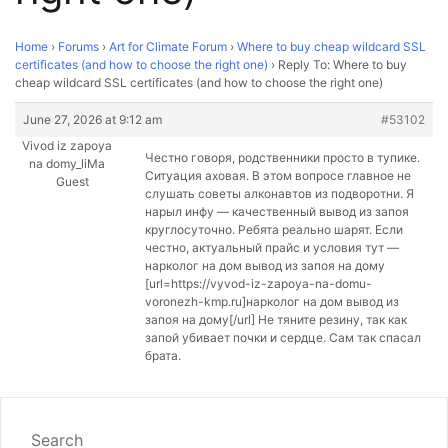
Home
›
Forums
›
Art for Climate Forum
›
Where to buy cheap wildcard SSL
certificates (and how to choose the right one)
›
Reply To: Where to buy
cheap wildcard SSL certificates (and how to choose the right one)
June 27, 2026 at 9:12 am
#53102
Vivod iz zapoya
Честно говоря, родственники просто в тупике.
na domy_liMa
Ситуация аховая. В этом вопросе главное не
Guest
слушать советы алконавтов из подворотни. Я
нарыл инфу — качественный вывод из запоя
круглосуточно. Ребята реально шарят. Если
честно, актуальный прайс и условия тут —
нарколог на дом вывод из запоя на дому
[url=https://vyvod-iz-zapoya-na-domu-
voronezh-kmp.ru]нарколог на дом вывод из
запоя на дому[/url] Не тяните резину, так как
запой убивает почки и сердце. Сам так спасал
брата.
Search