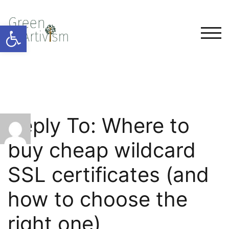
Open toolbar
TOG
Reply To: Where to
buy cheap wildcard
SSL certificates (and
how to choose the
right one)