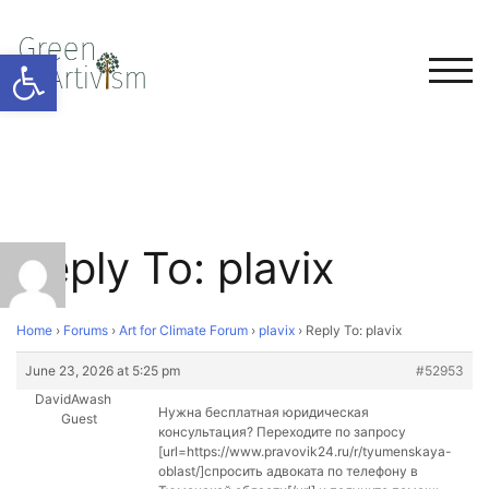
Open toolbar
TOG
Reply To: plavix
Home
›
Forums
›
Art for Climate Forum
›
plavix
›
Reply To: plavix
June 23, 2026 at 5:25 pm
#52953
DavidAwash
Нужна бесплатная юридическая
Guest
консультация? Переходите по запросу
[url=https://www.pravovik24.ru/r/tyumenskaya-
oblast/]спросить адвоката по телефону в