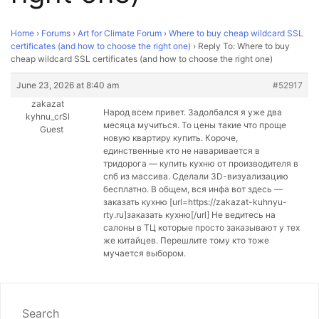
Home
›
Forums
›
Art for Climate Forum
›
Where to buy cheap wildcard SSL
certificates (and how to choose the right one)
›
Reply To: Where to buy
cheap wildcard SSL certificates (and how to choose the right one)
June 23, 2026 at 8:40 am
#52917
zakazat
Народ всем привет. Задолбался я уже два
kyhnu_crSl
месяца мучиться. То цены такие что проще
Guest
новую квартиру купить. Короче,
единственные кто не наваривается в
тридорога — купить кухню от производителя в
спб из массива. Сделали 3D-визуализацию
бесплатно. В общем, вся инфа вот здесь —
заказать кухню [url=https://zakazat-kuhnyu-
rty.ru]заказать кухню[/url] Не ведитесь на
салоны в ТЦ которые просто заказывают у тех
же китайцев. Перешлите тому кто тоже
мучается выбором.
Search