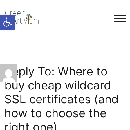
Open toolbar
TOG
Reply To: Where to
buy cheap wildcard
SSL certificates (and
how to choose the
right one)