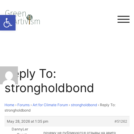
Open toolbar
TOG
Reply To:
strongholdbond
Home
›
Forums
›
Art for Climate Forum
›
strongholdbond
›
Reply To:
strongholdbond
May 28, 2026 at 1:35 pm
#51262
DannyLer
почему не публикуются отзывы на авито