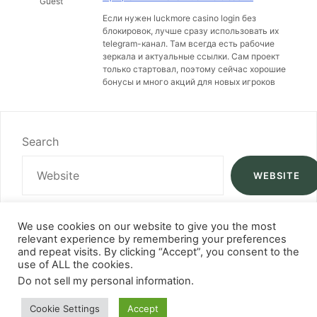
Guest
Если нужен luckmore casino login без
блокировок, лучше сразу использовать их
telegram-канал. Там всегда есть рабочие
зеркала и актуальные ссылки. Сам проект
только стартовал, поэтому сейчас хорошие
бонусы и много акций для новых игроков
Search
WEBSITE
We use cookies on our website to give you the most
relevant experience by remembering your preferences
and repeat visits. By clicking “Accept”, you consent to the
use of ALL the cookies.
Do not sell my personal information
.
Cookie Settings
Accept