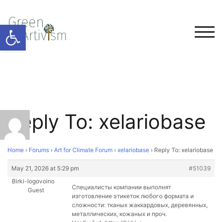
Open toolbar
TOG
Reply To: xelariobase
Home
›
Forums
›
Art for Climate Forum
›
xelariobase
›
Reply To: xelariobase
May 21, 2026 at 5:29 pm
#51039
Birki-logovoino
Специалисты компании выполнят
Guest
изготовление этикеток любого формата и
сложности: тканых жаккардовых, деревянных,
металлических, кожаных и проч.