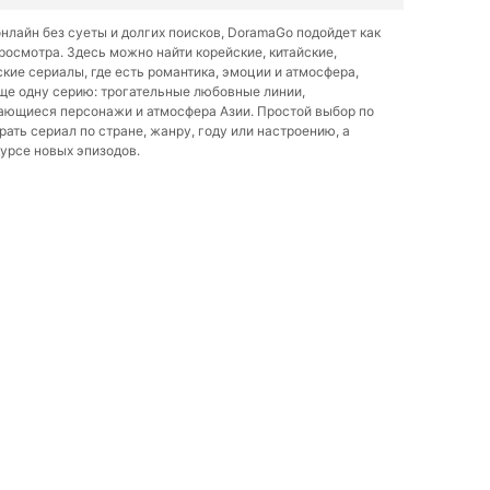
нлайн без суеты и долгих поисков, DoramaGo подойдет как
осмотра. Здесь можно найти корейские, китайские,
ские сериалы, где есть романтика, эмоции и атмосфера,
еще одну серию: трогательные любовные линии,
ающиеся персонажи и атмосфера Азии. Простой выбор по
ать сериал по стране, жанру, году или настроению, а
урсе новых эпизодов.