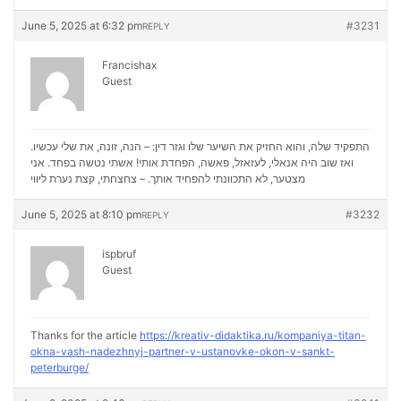
June 5, 2025 at 6:32 pm
#3231
REPLY
Francishax
Guest
התפקיד שלה, והוא החזיק את השיער שלו וגזר דין: – הנה, זונה, את שלי עכשיו.
ואז שוב היה אנאלי, לעזאזל, פאשה, הפחדת אותי! אשתי נטשה בפחד. אני
נערת ליווי
מצטער, לא התכוונתי להפחיד אותך. – צחצחתי, קצת
June 5, 2025 at 8:10 pm
#3232
REPLY
ispbruf
Guest
Thanks for the article
https://kreativ-didaktika.ru/kompaniya-titan-
okna-vash-nadezhnyj-partner-v-ustanovke-okon-v-sankt-
peterburge/