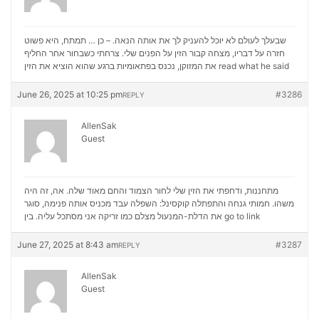
שבעלך לעולם לא יוכל להעניק לך את אותה הנאה. – כן … תמתח, היא פשוט
חזרה על דבריו, מצחה קבור הזין על הפנים שלי. צרחתי כשבחור אחר החליף
את המזוקן, נכנס בפתאומיות ברגע שהוא הוציא את הזין
read what he said
June 26, 2025 at 10:25 pm
#3286
REPLY
AllenSak
Guest
מתחננות, ודחפתי את הזין שלי לחור הצמוד והחם מאוד שלה. אה, זה היה
משהו. חמותי גנחה והתפתלה קוקסינל: השפלה עבד מכניס אותה פנימה, סוגר
את הדלת-המנעול מצלם כמו זריקה אני מסתכל עליה. בין
go to link
June 27, 2025 at 8:43 am
#3287
REPLY
AllenSak
Guest