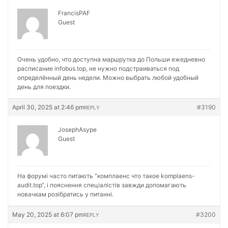
FrancisPAF
Guest
Очень удобно, что доступна маршрутка до Польши ежедневно
расписание
infobus.top, не нужно подстраиваться под
определённый день недели. Можно выбрать любой удобный
день для поездки.
April 30, 2025 at 2:46 pm
#3190
REPLY
JosephAsype
Guest
На форумі часто питають “комплаенс что такое
komplaens-
audit.top“, і пояснення спеціалістів завжди допомагають
новачкам розібратись у питанні.
May 20, 2025 at 6:07 pm
#3200
REPLY