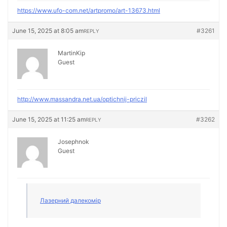
https://www.ufo-com.net/artpromo/art-13673.html
June 15, 2025 at 8:05 am
#3261
REPLY
MartinKip
Guest
http://www.massandra.net.ua/optichnij-priczil
June 15, 2025 at 11:25 am
#3262
REPLY
Josephnok
Guest
Лазерний далекомір