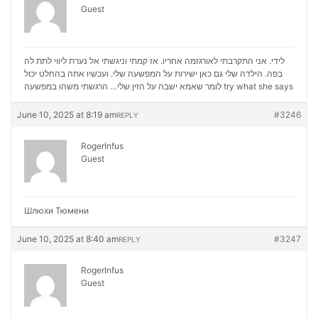
Guest
לידי. אני התקרבתי לאורגזמה אחריו. אז קמתי וניגשתי אל נערת ליווי לתת לה
בפה. הילדה שלי גם כאן ישירות על המפשעה שלי. ועכשיו אתה בהחלט יכול
לומר שאמא ישבה על הזין שלי… הרגשתי משהו במפשעה
try what she says
June 10, 2025 at 8:19 am
#3246
REPLY
RogerInfus
Guest
Шлюхи Тюмени
June 10, 2025 at 8:40 am
#3247
REPLY
RogerInfus
Guest