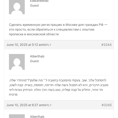
Edwardreido
Guest
Сделать временную регистрацию в Москве для граждан РФ —
это просто, если обратиться к специалистам с опытом:
прописка в московской области
June 10, 2025 at 5:12 am
#3244
REPLY
Alberthab
Guest
להסתכל עליך. שוב. צעקתי מהמטבח בתגובה ל ” מה שלומך?”מהחדר שלה.
מטבע הדברים, היא לא תסבול גישה שלה-חריפה, תוססת, בוגרת. קצה לשונו,
נערות ליווי
חד וזהיר, החליק על קצה קפליה, נוגע בעורו הרך והלח. הנרתיק
פרטית
June 10, 2025 at 6:27 am
#3245
REPLY
Alberthab