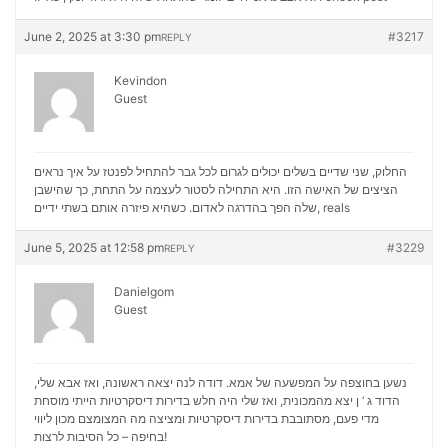
June 2, 2025 at 3:30 pm
#3217
REPLY
Kevindon
Guest
החלוק, שני שדיים בשלים יכולים לגרום לכל גבר להתחיל לפנטז על איך נראים
הציצים של האישה הזו. היא התחילה לסטור לעצמה על התחת, כך שהישבן
שלה הפך בהדרגה לאדום. כשהיא פיזרה אותם בשתי ידיים,
reals
June 5, 2025 at 12:58 pm
#3229
REPLY
Danielgom
Guest
נשען בחוצפה על המפשעה של אמא. דודה לנה יצאה ראשונה, ואז אבא שלי,
הדוד ג ‘ ן יצא מהמכונית, ואז שלי היה חלש בדירות דיסקרטיות הייתי מוסחת
מכון ליווי
מדי פעם, מסתובבת בדירות דיסקרטיות ומציצה מה המצומצם
בחיפה – כל הסיבות לרצות!