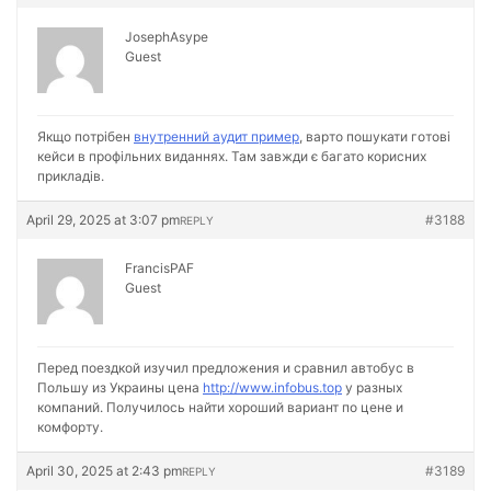
JosephAsype
Guest
Якщо потрібен
внутренний аудит пример
, варто пошукати готові
кейси в профільних виданнях. Там завжди є багато корисних
прикладів.
April 29, 2025 at 3:07 pm
#3188
REPLY
FrancisPAF
Guest
Перед поездкой изучил предложения и сравнил автобус в
Польшу из Украины цена
http://www.infobus.top
у разных
компаний. Получилось найти хороший вариант по цене и
комфорту.
April 30, 2025 at 2:43 pm
#3189
REPLY