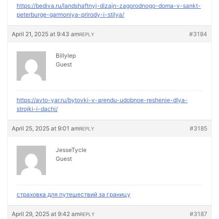
https://bediva.ru/landshaftnyj-dizajn-zagorodnogo-doma-v-sankt-
peterburge-garmoniya-prirody-i-stilya/
April 21, 2025 at 9:43 am
#3184
REPLY
Billylep
Guest
https://avto-yar.ru/bytovki-v-arendu-udobnoe-reshenie-dlya-
strojki-i-dachi/
April 25, 2025 at 9:01 am
#3185
REPLY
JesseTycle
Guest
страховка для путешествий за границу
April 29, 2025 at 9:42 am
#3187
REPLY