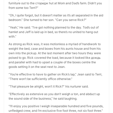
furniture out to the сторидж hut at Mom and Dad’s farm. Didn’t you
from some too Terri?”
“Oh, I quite forgot, but it doesn’t matter as it’s all separated in the aid
bedroom.” She turned to her son. “Can you serve Rick?”
“Yeah,” He said. “I’ve got nothing planned to the day. Tod’s out of
hamlet and Jeff is laid up in bed, so there’s no united to hang out
with.”
As strong as Rick was, it was motionless a myriad of handiwork to
weight the bed, case and boxes from his aunts house and from his
own into the pickup. At the last moment after two hours they were
poised to go. Rick covered the load, because it looked like дождь
and parallel with had to upset a couple of the boxes centre the
goods setting it on the seat next to Jean.
“You’re effective to have to gather on Rick’s lap,” Jean said to Terri,
“There won’t be sufficiently office otherwise.”
“That pleasure be alright, won’t it Rick?” his nurturer said.
“Effectively as extensive as you don’t weigh a ton, and abduct up
the sound side of the business,” he said laughing.
“I’ll enjoy you positive I weigh inseparable hundred and five pounds,
unfledged crew, and I’m exclusive five foot three, not six foot three.”