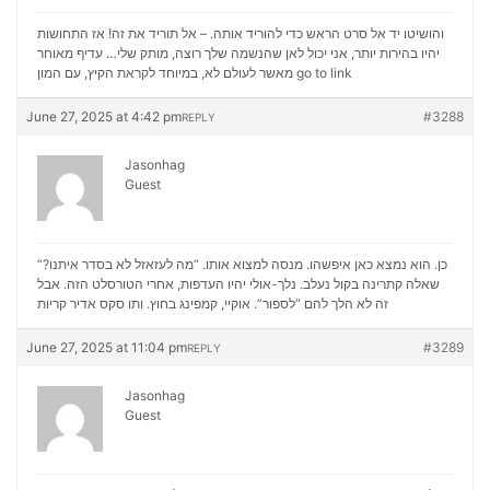
והושיטו יד אל סרט הראש כדי להוריד אותה. – אל תוריד את זה! אז התחושות
יהיו בהירות יותר, אני יכול לאן שהנשמה שלך רוצה, מותק שלי… עדיף מאוחר
מאשר לעולם לא, במיוחד לקראת הקיץ, עם המון
go to link
June 27, 2025 at 4:42 pm
#3288
REPLY
Jasonhag
Guest
“כן. הוא נמצא כאן איפשהו. מנסה למצוא אותו. “מה לעזאזל לא בסדר איתנו?
שאלה קתרינה בקול נעלב. נלך-אולי יהיו העדפות, אחרי הטורסלט הזה. אבל
סקס אדיר קריות
זה לא הלך להם “לספור”. אוקיי, קמפינג בחוץ. ותו
June 27, 2025 at 11:04 pm
#3289
REPLY
Jasonhag
Guest