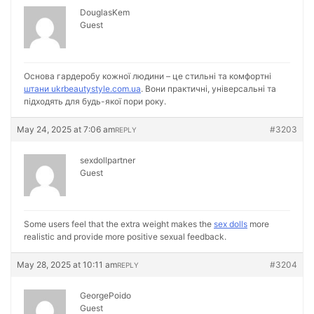
DouglasKem
Guest
Основа гардеробу кожної людини – це стильні та комфортні
штани ukrbeautystyle.com.ua
. Вони практичні, універсальні та
підходять для будь-якої пори року.
May 24, 2025 at 7:06 am
#3203
REPLY
sexdollpartner
Guest
Some users feel that the extra weight makes the
sex dolls
more
realistic and provide more positive sexual feedback.
May 28, 2025 at 10:11 am
#3204
REPLY
GeorgePoido
Guest