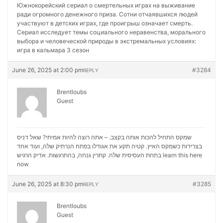
Южнокорейский сериал о смертельных играх на выживание
ради огромного денежного приза. Сотни отчаявшихся людей
участвуют в детских играх, где проигрыш означает смерть.
Сериал исследует темы социального неравенства, морального
выбора и человеческой природы в экстремальных условиях:
игра в кальмара 3 сезон
June 26, 2025 at 2:00 pm
#3284
REPLY
Brentloubs
Guest
שמקס התחיל להכות אותה בקצב. – אתה רוצה להיות אמיתי? שאל דניס
בצרידות כשמקס האיץ. קטיה תקע את אגודלו בפתח הנרתיק שלה, ועוד אחד
בתחת העסיסית שלה. קתרין גנחה, בהתרגשות. אדיק הרגיש
learn this here
now
June 26, 2025 at 8:30 pm
#3285
REPLY
Brentloubs
Guest